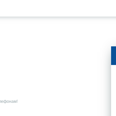
елефонам!
!