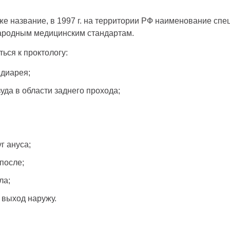
 же название, в 1997 г. на территории РФ наименование сп
ародным медицинским стандартам.
ься к проктологу:
 диарея;
уда в области заднего прохода;
г ануса;
после;
ла;
 выход наружу.