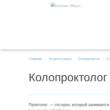
УСЛУГИ И
ВРАЧИ
ЭКО
ПЕДИАТРИЯ
СТОМАТ
ЦЕНЫ
Главная
›
Услуги и цены
›
Специалисты
›
К
Колопроктолог
Проктолог — это врач, который занимается