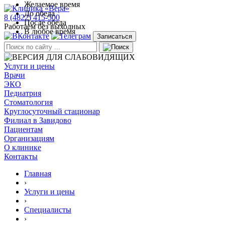
Желаемое время
До обеда
8 (4822) 415-500
После обеда
Работаем без выходных
В любое время
Записаться
Услуги и цены
Врачи
ЭКО
Педиатрия
Стоматология
Круглосуточный стационар
Филиал в Завидово
Пациентам
Организациям
О клинике
Контакты
Главная
›
Услуги и цены
›
Специалисты
›