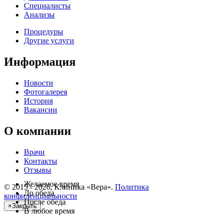
Специалисты
Анализы
Процедуры
Другие услуги
Информация
Новости
Фотогалерея
История
Вакансии
О компании
Врачи
Контакты
Отзывы
Желаемое время
© 2015 - 2026, Клиника «Вера».
Политика
До обеда
конфиденциальности
После обеда
×
Закрыть
В любое время