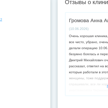
Отзывы о клини
Громова Анна А
(10.06.2026)
Очень хорошая клиника,
отзывов (55)
все чисто, убрано, оче
делали операцию 10.06.
безумно боялась и пер
Ь ВСЕ ОТЗЫВЫ
Дмитрий Михайлович оче
рассказал, ответил на в
которые работали в это
женщины, тоже поддержи
спрашивали, все ли хор
анастезиолога Черненк
специалист, очень улыб
работы. Также хочется о