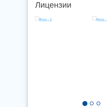
Лицензии
Всего 
ригорьевна
ЧИТАТ
строту и качество