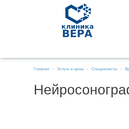
УСЛУГИ И
ВРАЧИ
ЭКО
ПЕДИАТРИЯ
СТОМАТ
ЦЕНЫ
Главная
›
Услуги и цены
›
Специалисты
›
В
Нейросоногра