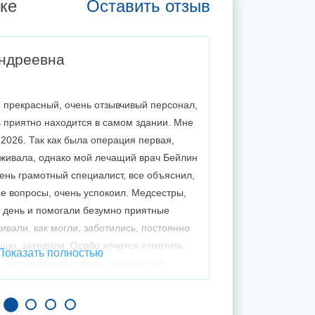
ке
Оставить отзыв
ндреевна
 прекрасный, очень отзывчивый персонал,
Кирш Наталь
нь приятно находится в самом здании. Мне
(27.04.2026)
2026. Так как была операция первая,
Была на УЗИ у Нир
еживала, однако мой лечащий врач Бейлин
врач, все посмотре
нь грамотный специалист, все объяснил,
профессионалы свое
се вопросы, очень успокоил. Медсестры,
большим уважение
т день и помогали безумно приятные
вали, как могли, заботились, постоянно
ошо, заходили. Особо хочется отметить
Показать полностью
о Антона Михайловича. Прекрасный
чивый, искренний, объяснил все этапы
тметить, что с ним я чувствовала себя в