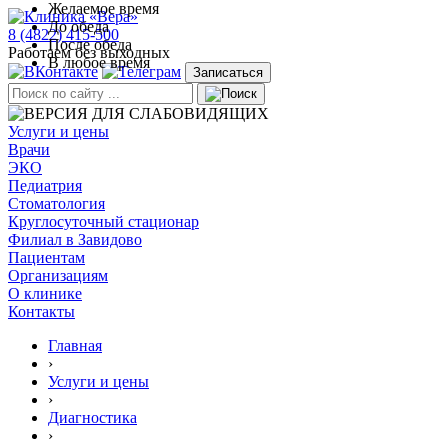
Желаемое время
До обеда
8 (4822) 415-500
После обеда
Работаем без выходных
В любое время
Записаться
Услуги и цены
Врачи
ЭКО
Педиатрия
Стоматология
Круглосуточный стационар
Филиал в Завидово
Пациентам
Организациям
О клинике
Контакты
Главная
›
Услуги и цены
›
Диагностика
›