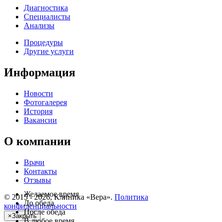
Диагностика
Специалисты
Анализы
Процедуры
Другие услуги
Информация
Новости
Фотогалерея
История
Вакансии
О компании
Врачи
Контакты
Отзывы
Желаемое время
© 2015 - 2026, Клиника «Вера».
Политика
До обеда
конфиденциальности
После обеда
×
Закрыть
В любое время