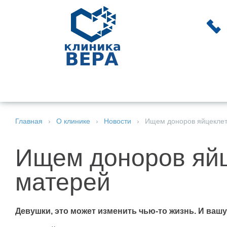
УСЛУГИ И
КР
ВРАЧИ
ЭКО
ПЕДИАТРИЯ
СТОМАТОЛОГИЯ
ЦЕНЫ
СТ
Главная
›
О клинике
›
Новости
›
Ищем доноров яйцеклет
Ищем доноров яйц
матерей
Девушки, это может изменить чью-то жизнь. И вашу